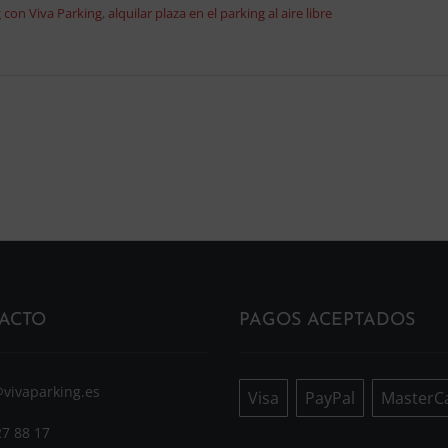
g con Viva Parking
,
alquilar plaza en el parking al aire libre
ACTO
PAGOS ACEPTADOS
@vivaparking.es
Visa
PayPal
MasterC
27 88 17