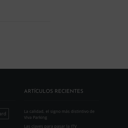
ARTÍCULOS RECIENTES
La calidad, el signo más distintivo de
ard
Viva Parking
Las claves para pasar la ITV