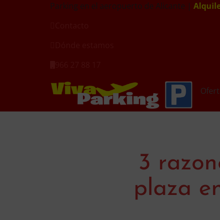
Parking en el aeropuerto de Alicante |
Alquil
Contacto
Dónde estamos
966 27 88 17
Ofert
3 razon
plaza en