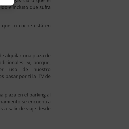
ue tengas claro que el
ído e incluso que sufra
e que tu coche está en
de alquilar una plaza de
dicionales. Sí, porque,
er uso de nuestro
s pasar por ti la ITV de
 plaza en el parking al
ionamiento se encuentra
s a salir de viaje desde