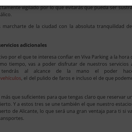
 que lo dejes en este espacio de Viva Parking supondrá q
ctamente vigilado por lo que evitarás que pueda ser sustra
álico.
 marcharte de la ciudad con la absoluta tranquilidad d
servicios adicionales
vo por el que te interesa confiar en Viva Parking a la hora 
mo tiempo, vas a poder disfrutar de nuestros servicios a
 tendrás al alcance de la mano el poder hac
 vehículos
, el del pulido de faros e incluso el de que podemo
más que suficientes para que tengas claro que reservar una
acierto. Y a estos tres se une también el que nuestro estac
to de Alicante, lo que será una gran ventaja para ti si va
ransportes.