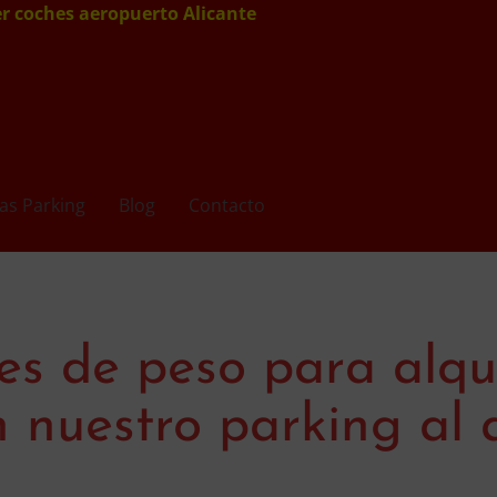
er coches aeropuerto Alicante
as Parking
Blog
Contacto
es de peso para alqu
 nuestro parking al a