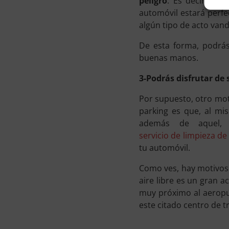
peligro
. Es decir, el
automóvil estará perfe
algún tipo de acto vand
De esta forma, podrás
buenas manos.
3-Podrás disfrutar de 
Por supuesto, otro moti
parking es que, al mis
además de aquel,
servicio de limpieza de
tu automóvil.
Como ves, hay motivos 
aire libre es un gran 
muy próximo al aeropuer
este citado centro de t