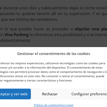
aje durante unos días y habitualmente dejas el coche estaci
ausente no quieres tenerlo allí sin tu supervisión. Y es 
que sea víctima del vandalismo.
ón lo que puedes hacer es proceder a
alquilar una pl
 En
Viva Parking
te ofrecemos esta posibilidad y si te intere
fundamentalmente:
ico
Gestionar el consentimiento de las cookies
de los motivos por los que más clientes nos solicitan un pl
ofrecer las mejores experiencias, utilizamos tecnologías como las cookies para
de la misma tiene un precio muy asequible. En concreto, d
enar y/o acceder a la información del dispositivo. El consentimiento de estas
uellas
desde 0,82 euros al día
. Como ves, se trata de un co
ologías nos permitirá procesar datos como el comportamiento de navegación o l
ificaciones únicas en este sitio. No consentir o retirar el consentimiento, puede
ar negativamente a ciertas características y funciones.
rfectamente cuidado
ceptar y ver web
Rechazar
Configurar preferenc
o podemos pasar por alto el hecho de que otra razón de
0 plazas de nuestro estacionamiento es que allí
tu vehíc
Política de cookies
Aviso Legal