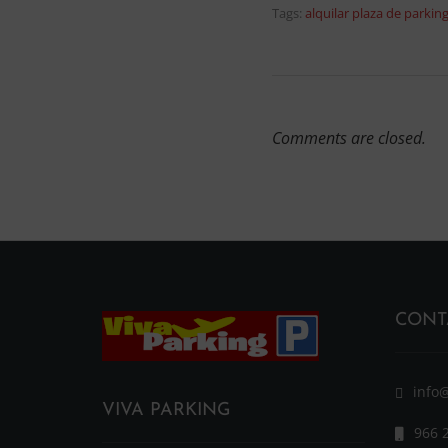
Tags:
alquilar plaza de parkin
Comments are closed.
CONT
info
VIVA PARKING
966 