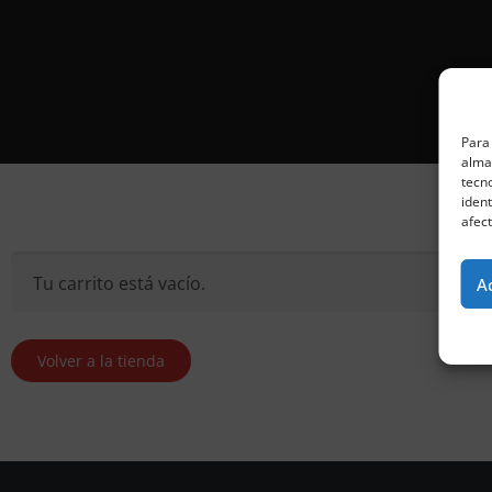
Para 
almac
tecn
ident
afect
Tu carrito está vacío.
A
Volver a la tienda