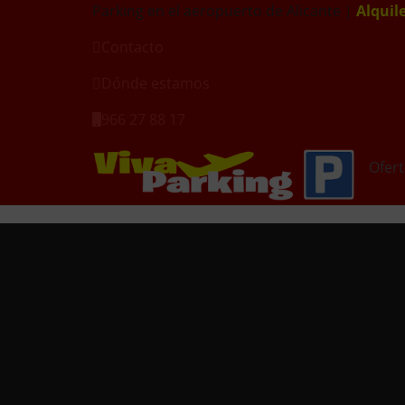
Parking en el aeropuerto de Alicante |
Alquil
Contacto
Dónde estamos
966 27 88 17
Ofert