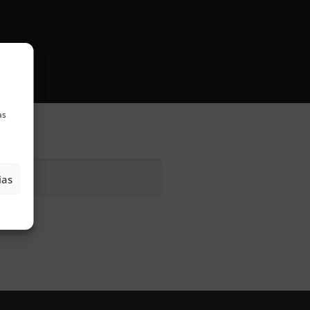
as
ias