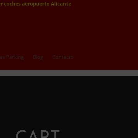
er coches aeropuerto Alicante
as Parking
Blog
Contacto