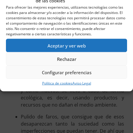
de las cookies
cubrir sus necesidades y, además, en hacerlo a
Para ofrecer las mejores experiencias, utilizamos tecnologías como las
unos
precios realmente asequibles
. Sí, porque
cookies para almacenar y/o acceder a la información del dispositivo. El
somos conscientes de que la realidad social y
consentimiento de estas tecnologías nos permitirá procesar datos como
el comportamiento de navegación o las identificaciones únicas en este
económica de nuestro país atraviesa un momento
sitio. No consentir o retirar el consentimiento, puede afectar
complicado por la pandemia.
negativamente a ciertas características y funciones.
Precisamente por ese mismo objetivo, también
Aceptar y ver web
contamos con otros servicios adicionales muy
interesantes que debes conocer. Son los
Rechazar
siguientes:
Configurar preferencias
Limpieza interior y exterior de coches
, en
pro de que estos luzcan radiantes, perfectos
Política de cookies
Aviso Legal
y como nuevos. Se lleva a cabo de forma
ecológica, es decir, usando productos y
recursos que no dañan el medio ambiente.
Pulido de faros, que consigue que de esos
desaparezcan tanto la suciedad como las
imperfecciones que puedan tener. De ahí que