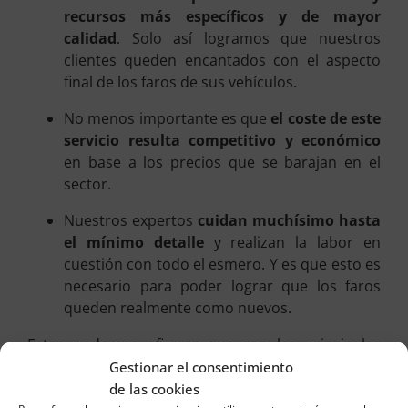
recursos más específicos y de mayor
calidad
. Solo así logramos que nuestros
clientes queden encantados con el aspecto
final de los faros de sus vehículos.
No menos importante es que
el coste de este
servicio resulta competitivo y económico
en base a los precios que se barajan en el
sector.
Nuestros expertos
cuidan muchísimo hasta
el mínimo detalle
y realizan la labor en
cuestión con todo el esmero. Y es que esto es
necesario para poder lograr que los faros
queden realmente como nuevos.
Estas podemos afirmar que son las principales
claves del servicio de pulido de faros. Un servicio
Gestionar el consentimiento
que te puede interesar solicitarnos. Sí, porque te
de las cookies