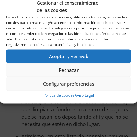
Gestionar el consentimiento
de las cookies
Otra recomendación es llevar en la guantera
Para ofrecer las mejores experiencias, utilizamos tecnologías como las
toallitas húmedas, gracias a las cuales se
cookies para almacenar y/o acceder a la información del dispositivo. El
podrá limpiar fácil y rápidamente cualquier
consentimiento de estas tecnologías nos permitirá procesar datos como
mancha que caiga dentro del coche, ya sea en
el comportamiento de navegación o las identificaciones únicas en este
sitio. No consentir o retirar el consentimiento, puede afectar
el volante, en el salpicadero, en los asientos…
negativamente a ciertas características y funciones.
No menos importante es que periódicamente
Aceptar y ver web
hay que proceder a limpiar las ventanillas,
tanto interior como exteriormente. De esta
Rechazar
manera, se eliminará el polvo, las posibles
defecaciones de pájaros, la suciedad que ha
Configurar preferencias
dejado la lluvia…
Política de cookies
Aviso Legal
Además, una vez al mes, como mínimo, hay
que limpiar a fondo el maletero de objetos
que se hayan ido depositando ahí y que no se
necesita que estén en dicho lugar.
Asimismo, en esta lista de consejos hay que