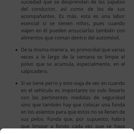
suciedad que se desprendan de los zapatos
del conductor, así como de los de sus
acompañantes. Es más, esta es una labor
esencial si se tienen niños, pues cuando
viajen en él pueden ensuciarlas también con
alimentos que coman dentro del automóvil.
De la misma manera, es primordial que varias
veces a lo largo de la semana se limpie el
polvo que se acumula, especialmente, en el
salpicadero.
Si se tiene perro y este viaja de vez en cuando
en el vehículo es importante no solo llevarlo
con las pertinentes medidas de seguridad
sino que también hay que colocar una funda
en los asientos para que estos no se llenen de
sus pelos. Funda que, por supuesto, habrá
que limpiar a fondo cada vez que se haya
empleado.