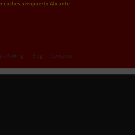
er coches aeropuerto Alicante
as Parking
Blog
Contacto