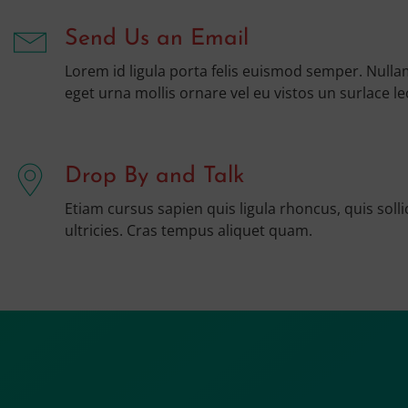
Send Us an Email
Lorem id ligula porta felis euismod semper. Nulla
eget urna mollis ornare vel eu vistos un surlace le
Drop By and Talk
Etiam cursus sapien quis ligula rhoncus, quis solli
ultricies. Cras tempus aliquet quam.