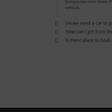
Quisque nec enim lorem. Pr
vehicula.
Do we need a car to g
How can I get from the
Is there place to boat