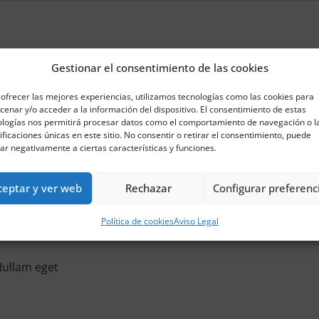
Gestionar el consentimiento de las cookies
ofrecer las mejores experiencias, utilizamos tecnologías como las cookies para
enar y/o acceder a la información del dispositivo. El consentimiento de estas
GET IN TOUCH
ologías nos permitirá procesar datos como el comportamiento de navegación o l
ificaciones únicas en este sitio. No consentir o retirar el consentimiento, puede
ar negativamente a ciertas características y funciones.
c eu sagittis rhoncus. Mauris eget ullamcorper tortor.
ceptar y ver web
Rechazar
Configurar preferenc
Política de cookies
Aviso Legal
Nullam eget