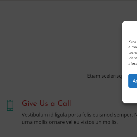
Para 
almac
tecn
ident
afect
Etiam scelerisque nun
A
Give Us a Call
Vestibulum id ligula porta felis euismod semper. 
urna mollis ornare vel eu vistos un mollis.