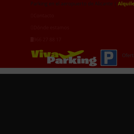
Parking en el aeropuerto de Alicante |
Alquil
Contacto
Dónde estamos
966 27 88 17
Ofert