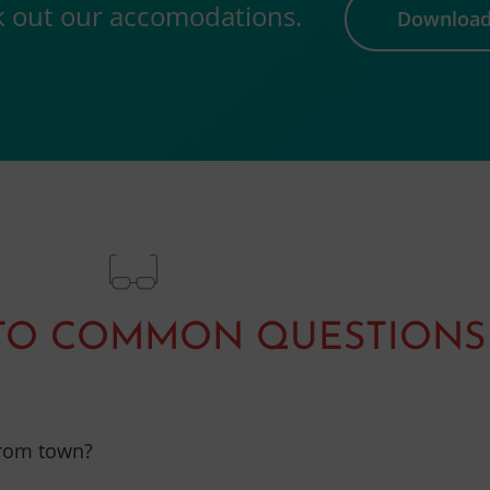
ck out our accomodations.
Downloa
TO COMMON QUESTIONS
from town?