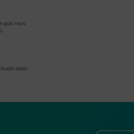
m quis risus
o.
citudin dolor