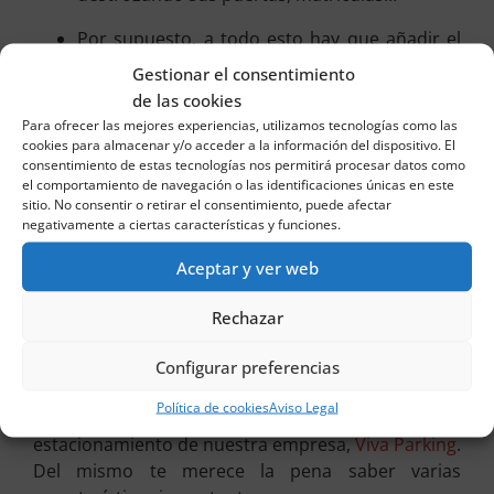
Por supuesto, a todo esto hay que añadir el
hecho de que no dejarlo en la calle sino en un
Gestionar el consentimiento
parking es una manera de tener la seguridad
de las cookies
de que va a estar protegido de condiciones
Para ofrecer las mejores experiencias, utilizamos tecnologías como las
meteorológicas adversas que lo pueden
cookies para almacenar y/o acceder a la información del dispositivo. El
consentimiento de estas tecnologías nos permitirá procesar datos como
ensuciar o directamente estropear, por
el comportamiento de navegación o las identificaciones únicas en este
ejemplo, si caen fuertes granizadas.
sitio. No consentir o retirar el consentimiento, puede afectar
negativamente a ciertas características y funciones.
Por todas estas razones, lo mejor, sin duda alguna,
es llevar el coche al parking. Aquí va a estar
Aceptar y ver web
controlado, seguro, protegido y bajo mejores
Rechazar
condiciones ambientales y de limpieza.
Si teniendo en cuenta todo esto, te encuentras
Configurar preferencias
ahora en Alicante buscando un espacio de ese tipo
Política de cookies
Aviso Legal
para dejar tu vehículo, ten muy presente el
estacionamiento de nuestra empresa,
Viva Parking
.
Del mismo te merece la pena saber varias