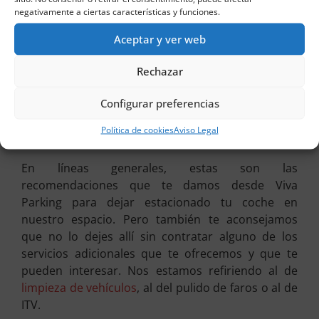
negativamente a ciertas características y funciones.
Si va a estar al aire libre, es una buena opción
que le dejes puesto un parasol en la parte
Aceptar y ver web
delantera. De este modo, evitarás que
cuando vuelvas a por él, apenas puedas coger
Rechazar
el volante por lo que quema por el sol.
Configurar preferencias
Además, es una medida significativa para
reducir, dentro de lo que se pueda el calor
Política de cookies
Aviso Legal
que va a hacer dentro del vehículo.
En líneas generales, estas son las
recomendaciones que te damos desde Viva
Parking para dejar estacionado tu coche en
nuestro espacio. Pero también te aconsejamos
que no lo dejes allí sin contratar alguno de los
servicios adicionales que te ofrecemos y que te
pueden interesar. Nos estamos refiriendo al de
limpieza de vehículos
, al del pulido de faros o al de
ITV.