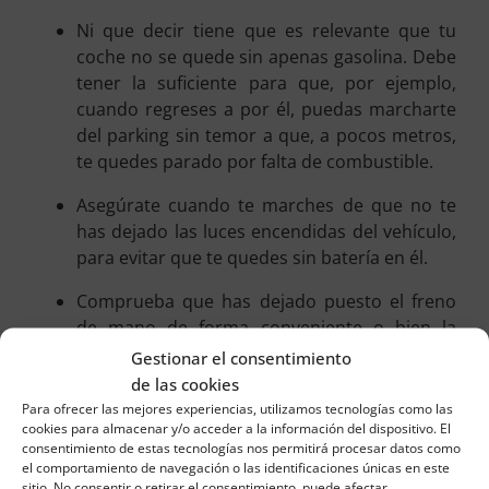
Ni que decir tiene que es relevante que tu
coche no se quede sin apenas gasolina. Debe
tener la suficiente para que, por ejemplo,
cuando regreses a por él, puedas marcharte
del parking sin temor a que, a pocos metros,
te quedes parado por falta de combustible.
Asegúrate cuando te marches de que no te
has dejado las luces encendidas del vehículo,
para evitar que te quedes sin batería en él.
Comprueba que has dejado puesto el freno
de mano de forma conveniente o bien la
posición parking, en el caso de que tengas un
Gestionar el consentimiento
vehículo automático.
de las cookies
Para ofrecer las mejores experiencias, utilizamos tecnologías como las
Revista igualmente que lo dejas bien cerrado
cookies para almacenar y/o acceder a la información del dispositivo. El
y que no te olvidas ningún elemento
consentimiento de estas tecnologías nos permitirá procesar datos como
el comportamiento de navegación o las identificaciones únicas en este
importante que necesites dentro de él.
sitio. No consentir o retirar el consentimiento, puede afectar