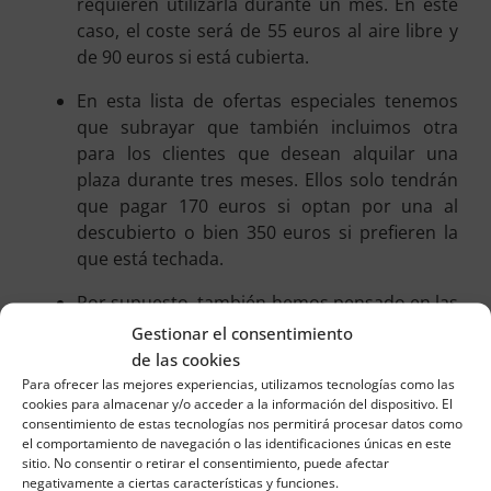
requieren utilizarla durante un mes. En este
caso, el coste será de 55 euros al aire libre y
de 90 euros si está cubierta.
En esta lista de ofertas especiales tenemos
que subrayar que también incluimos otra
para los clientes que desean alquilar una
plaza durante tres meses. Ellos solo tendrán
que pagar 170 euros si optan por una al
descubierto o bien 350 euros si prefieren la
que está techada.
Por supuesto, también hemos pensado en las
personas que quieren alquilarla por medio
Gestionar el consentimiento
año. En este caso, a las mismas les
de las cookies
permitimos pagar por ese tiempo solo 200
Para ofrecer las mejores experiencias, utilizamos tecnologías como las
cookies para almacenar y/o acceder a la información del dispositivo. El
euros, si es en plaza al aire libre, o 450 euros,
consentimiento de estas tecnologías nos permitirá procesar datos como
si se trata de una con techo.
el comportamiento de navegación o las identificaciones únicas en este
sitio. No consentir o retirar el consentimiento, puede afectar
Asimismo, incluimos otra oferta única para
negativamente a ciertas características y funciones.