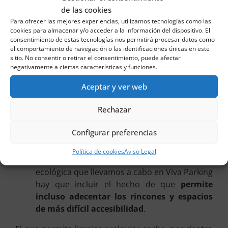
respiratorio o que les puede abrasar la piel.
de las cookies
Por supuesto, no podemos olvidar que este
Para ofrecer las mejores experiencias, utilizamos tecnologías como las
cookies para almacenar y/o acceder a la información del dispositivo. El
servicio que nos ocupa no solo consigue
consentimiento de estas tecnologías nos permitirá procesar datos como
limpiar cualquier superficie sino que también
el comportamiento de navegación o las identificaciones únicas en este
la
desinfecta
, eliminando así todo tipo de
sitio. No consentir o retirar el consentimiento, puede afectar
negativamente a ciertas características y funciones.
ácaros, bacterias o virus.
Aceptar y ver web
Se considera que es una estupenda opción
para
acabar con elementos que de otra
Rechazar
manera costaría quitar
. Nos estamos
refiriendo a manchas de grasa, a chicles
Configurar preferencias
pegados en lo que es la tapicería del coche…
Política de cookies
Aviso Legal
En esta lista de beneficios de la limpieza
ecológica que llevamos a cabo en Viva Parking
hay que incluir el hecho de que
permite
incluso
adecentar los rincones y espacios
de más difícil accesibilidad
.