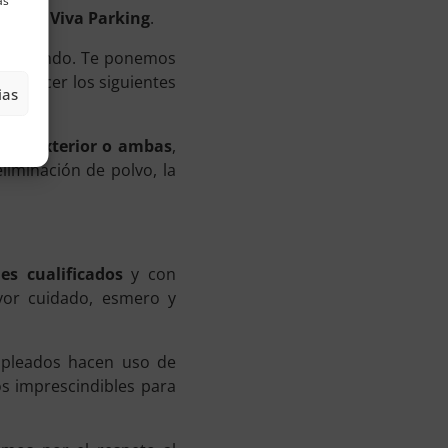
as
. Somos
Viva Parking
.
s buscando. Te ponemos
r conocer los siguientes
ias
, la exterior o ambas
,
iminación de polvo, la
es cualificados
y con
yor cuidado, esmero y
pleados hacen uso de
os imprescindibles para