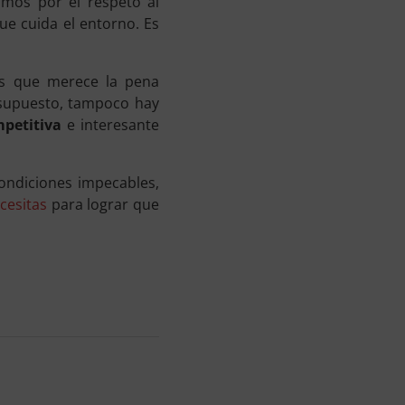
mos por el respeto al
e cuida el entorno. Es
os que merece la pena
r supuesto, tampoco hay
mpetitiva
e interesante
ondiciones impecables,
cesitas
para lograr que