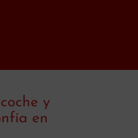
 coche y
nfía en