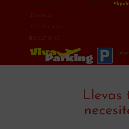
Parking en el aeropuerto de Alicante |
Alquil
Contacto
Dónde estamos
966 27 88 17
Ofert
Llevas 
necesi