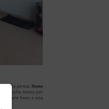
da mucha pereza,
llevas
uera y mucho menos por
s ponerle freno a esta