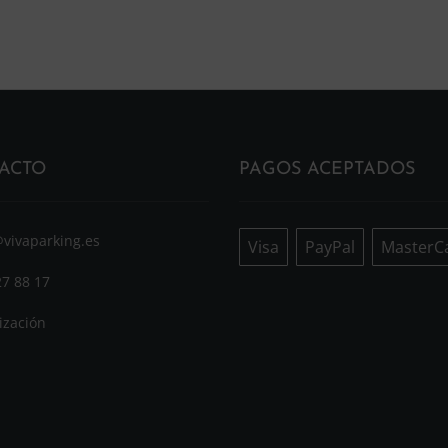
ACTO
PAGOS ACEPTADOS
@vivaparking.es
Visa
PayPal
MasterC
27 88 17
ización