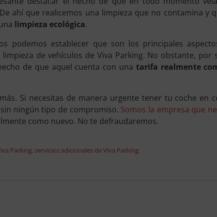
resante destacar el hecho de que en todo momento vela
De ahí que realicemos una limpieza que no contamina y qu
 una
limpieza ecológica
.
tos podemos establecer que son los principales aspect
de limpieza de vehículos de Viva Parking. No obstante, po
 hecho de que aquel cuenta con una
tarifa realmente co
 más. Si necesitas de manera urgente tener tu coche en c
 sin ningún tipo de compromiso.
Somos la empresa que ne
almente como nuevo. No te defraudaremos.
Viva Parking
,
servicios adicionales de Viva Parking