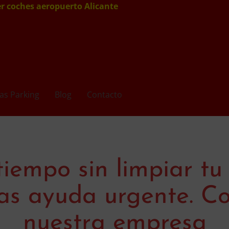
er coches aeropuerto Alicante
as Parking
Blog
Contacto
tiempo sin limpiar tu
tas ayuda urgente. Co
nuestra empresa