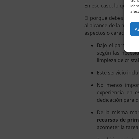
tecn
En ese caso, lo que de
ident
afect
El porqué debes apost
al alcance de la mano
A
aspectos o característi
Bajo el paraguas
según las necesid
limpieza de cristal
Este servicio incl
No menos impor
experiencia en e
dedicación para q
De la misma man
recursos de prim
acometer la tarea