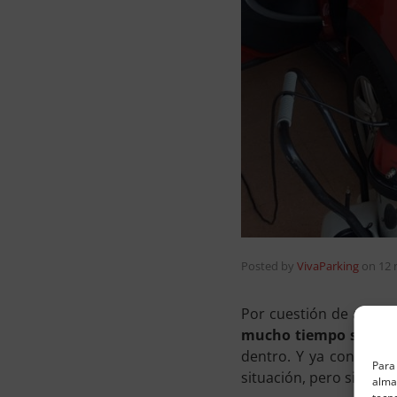
Posted by
VivaParking
on
12 
Por cuestión de agend
mucho tiempo sin lim
dentro. Y ya consider
Para 
situación, pero sigues 
almac