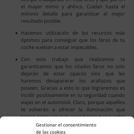
el mayor mimo y ahínco. Cuidan hasta el
mínimo detalle para garantizar el mejor
resultado posible.
Hacemos utilización de los recursos más
óptimos para conseguir que los faros de tu
coche vuelvan a estar impecables.
Con este trabajo que realizamos te
garantizamos que los citados faros no solo
dejarán de estar opacos sino que les
haremos desaparecer los arañazos que
poseen. Gracias a esto lo que lograremos es
incidir positivamente en tu seguridad cuando
viajas en el automóvil. Claro, porque aquellos
te volverán a ofrecer la iluminación que
tenían antes y que es crucial para que puedas
advertir cualquier peligro que se produzca en
Gestionar el consentimiento
la carretera por la que circulas.
de las cookies