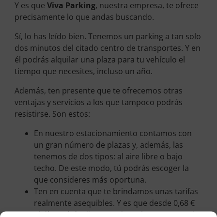
Y es que
Viva Parking
, nuestra empresa, te ofrece
precisamente lo que andas buscando.
Sí, lo has leído bien. Tenemos un parking a tan solo
dos minutos del citado centro de transportes. Y en
él podrás alquilar una plaza para tu vehículo el
tiempo que necesites, incluso un año.
Además, ten presente que te ofrecemos otras
ventajas y servicios a los que tampoco podrás
resistirse. Son estos:
En nuestro estacionamiento contamos con
un gran número de plazas y, además, las
tenemos de dos tipos: al aire libre o bajo
techo. De este modo, tú podrás escoger la
que consideres más oportuna.
Ten en cuenta que te brindamos unas tarifas
realmente asequibles. Y es que desde 0,68 €
al día podrás disponer de un lugar reservado