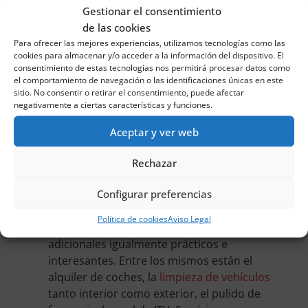
Gestionar el consentimiento
para tu coche. Es más, ten presente que
de las cookies
igualmente contamos con ofertas y
Para ofrecer las mejores experiencias, utilizamos tecnologías como las
promociones especiales para los clientes que
cookies para almacenar y/o acceder a la información del dispositivo. El
quieran utilizar la citada plaza durante varios
consentimiento de estas tecnologías nos permitirá procesar datos como
meses.
el comportamiento de navegación o las identificaciones únicas en este
sitio. No consentir o retirar el consentimiento, puede afectar
No menos relevante es destacar que
negativamente a ciertas características y funciones.
contamos con unas instalaciones seguras y
en perfectas condiciones. De ahí que tendrás
Aceptar y ver web
la tranquilidad de que tu automóvil está a
buen recaudo cuando no estás al volante del
Rechazar
mismo.
Configurar preferencias
¿Ahí se acaba todo? No. En Viva Parking te
ponemos al alcance de la mano la posibilidad
Política de cookies
Aviso Legal
de disfrutar de otra serie de servicios
adicionales igualmente prácticos e
interesantes. Entre los mismos están el
alquiler de coches, la
limpieza de vehículos
tanto interior como exterior, el pulido de