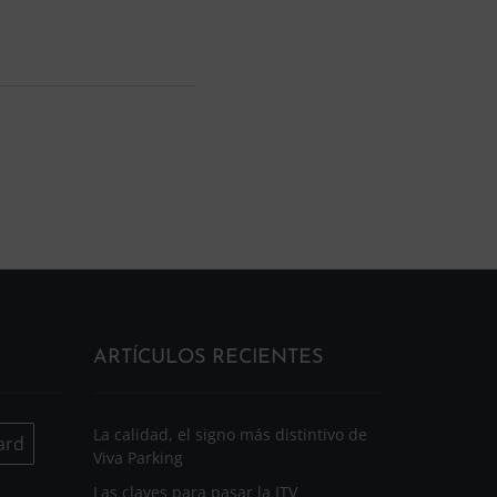
ARTÍCULOS RECIENTES
La calidad, el signo más distintivo de
ard
Viva Parking
Las claves para pasar la ITV