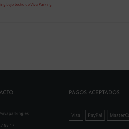
ing bajo techo de Viva Parking
ACTO
PAGOS ACEPTADOS
@vivaparking.es
Visa
PayPal
MasterC
27 88 17