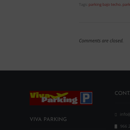
Tags:
parking bajo techo
,
park
Comments are closed.
CONT
info
VIVA PARKING
966 