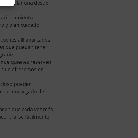
ede alquilar una desde
stacionamiento
uro y bien cuidado
 coches allí aparcados
cas que puedan tener
l granizo…
el que quienes reserven
s
que ofrecemos en
incluso pueden
sea el encargado de
hacen que cada vez más
encontrarse fácilmente