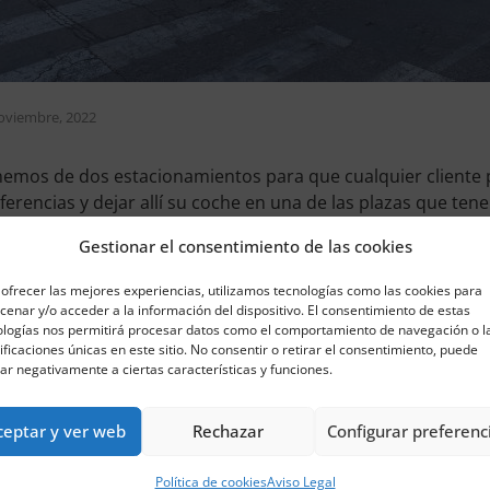
oviembre, 2022
emos de dos estacionamientos para que cualquier cliente 
ferencias y dejar allí su coche en una de las plazas que ten
concreto del
parking que está bajo techo
.
Gestionar el consentimiento de las cookies
debes saber es que cuenta con
50 plazas
. Pero también deb
ofrecer las mejores experiencias, utilizamos tecnologías como las cookies para
teresantes, como son estas:
enar y/o acceder a la información del dispositivo. El consentimiento de estas
ologías nos permitirá procesar datos como el comportamiento de navegación o l
uado
a tan solo 2 minutos del aeropuerto de Alicante
. De 
ificaciones únicas en este sitio. No consentir o retirar el consentimiento, puede
a quienes tienen que realizar un viaje en avión y quieren d
ar negativamente a ciertas características y funciones.
rtes su vehículo. De esta manera, podrán llegar hasta el lu
gresar podrán marcharse de él en este. Vamos, que les serv
ceptar y ver web
Rechazar
Configurar preferenc
no tendrán que coger ningún medio de transporte público.
también que reservar una plaza en parking permite benefic
Política de cookies
Aviso Legal