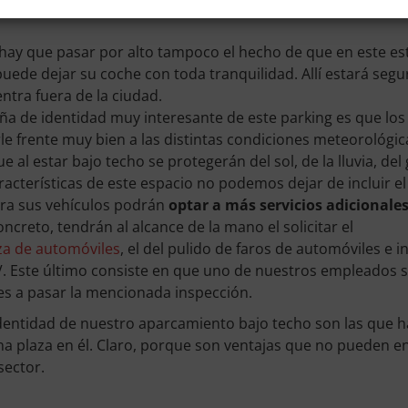
itivas y asequibles
a cualquier bolsillo. Sí, porque se pu
hay que pasar por alto tampoco el hecho de que en este e
puede dejar su coche con toda tranquilidad. Allí estará seg
ntra fuera de la ciudad.
ña de identidad muy interesante de este parking es que los
le frente muy bien a las distintas condiciones meteorológi
ue al estar bajo techo se protegerán del sol, de la lluvia, de
aracterísticas de este espacio no podemos dejar de incluir 
ara sus vehículos podrán
optar a más servicios adicionale
oncreto, tendrán al alcance de la mano el solicitar el
eza de automóviles
, el del pulido de faros de automóviles e 
TV. Este último consiste en que uno de nuestros empleados 
hes a pasar la mencionada inspección.
dentidad de nuestro aparcamiento bajo techo son las que 
una plaza en él. Claro, porque son ventajas que no pueden 
sector.