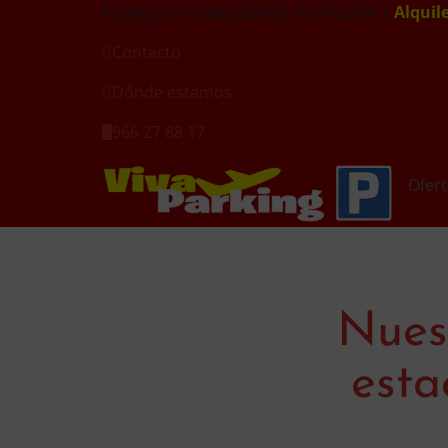
Parking en el aeropuerto de Alicante |
Alquil
Contacto
Dónde estamos
966 27 88 17
Ofert
Nues
esta