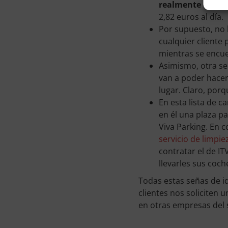
realmente compet
2,82 euros al día.
Por supuesto, no 
cualquier cliente 
mientras se encue
Asimismo, otra se
van a poder hacer
lugar. Claro, porq
En esta lista de c
en él una plaza p
Viva Parking. En c
servicio de limpi
contratar el de I
llevarles sus coc
Todas estas señas de i
clientes nos soliciten 
en otras empresas del 