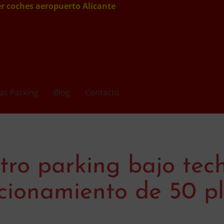
er coches aeropuerto Alicante
as Parking
Blog
Contacto
tro parking bajo tech
cionamiento de 50 p