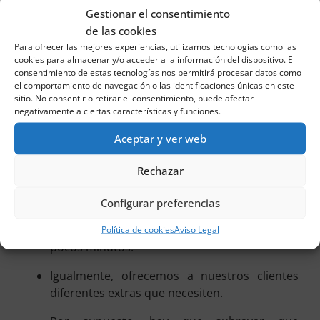
unas tarifas realmente competitivas, para que
Gestionar el consentimiento
cualquier persona pueda alquilar el coche
de las cookies
que necesita.
Para ofrecer las mejores experiencias, utilizamos tecnologías como las
cookies para almacenar y/o acceder a la información del dispositivo. El
consentimiento de estas tecnologías nos permitirá procesar datos como
Asimismo, de nuestro servicio de alquiler de
el comportamiento de navegación o las identificaciones únicas en este
coches hay que destacar que se puede
sitio. No consentir o retirar el consentimiento, puede afectar
utilizar el mismo acudiendo presencialmente
negativamente a ciertas características y funciones.
a una de nuestras oficinas. Pero también se
Aceptar y ver web
puede realizar la reserva a través del
teléfono, pues contamos con asistencia
Rechazar
durante las 24 horas, e incluso a través de
nuestra página web. En este último caso, en
Configurar preferencias
ella disponemos de un formulario sencillo
con el que alquilar un vehículo es cuestión de
Política de cookies
Aviso Legal
pocos minutos.
Igualmente, ofrecemos a nuestros clientes
diferentes extras que necesiten.