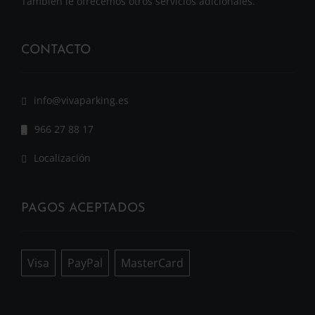
También le ofrecemos otros servicios adicionales.
CONTACTO
info@vivaparking.es
966 27 88 17
Localización
PAGOS ACEPTADOS
Visa
PayPal
MasterCard