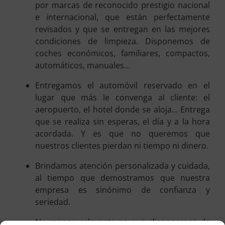
por marcas de reconocido prestigio nacional
e internacional, que están perfectamente
revisados y que se entregan en las mejores
condiciones de limpieza. Disponemos de
coches económicos, familiares, compactos,
automáticos, manuales…
Entregamos el automóvil reservado en el
lugar que más le convenga al cliente: el
aeropuerto, el hotel donde se aloja… Entrega
que se realiza sin esperas, el día y a la hora
acordada. Y es que no queremos que
nuestros clientes pierdan ni tiempo ni dinero.
Brindamos atención personalizada y cuidada,
al tiempo que demostramos que nuestra
empresa es sinónimo de confianza y
seriedad.
No menos relevante es que disponemos de