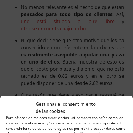
No menos relevante es el hecho de que están
pensados para todo tipo de clientes
. Así,
uno está situado al aire libre
y
otro se encuentra bajo techo
.
Ni que decir tiene que otro motivo que les ha
convertido en un referente en la urbe es que
es realmente asequible alquilar una plaza
en uno de ellos
. Buena muestra de esto es
que el coste por plaza y día en el que no está
techado es de 0,82 euros y en el otro se
puede disponer de una desde 2,82 euros.
Otra razón que viene a explicar el porqué de
su sitio es que
se encuentran en
Gestionar el consentimiento
inmejorables condiciones y están
de las cookies
debidamente protegidos
. De esta manera,
Para ofrecer las mejores experiencias, utilizamos tecnologías como las
cookies para almacenar y/o acceder a la información del dispositivo. El
cualquier cliente puede dejar su automóvil
consentimiento de estas tecnologías nos permitirá procesar datos como
teniendo la seguridad de que va a estar a