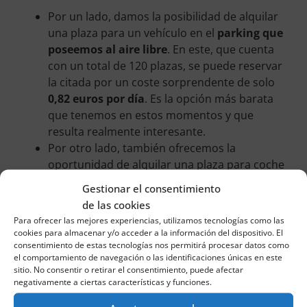
Por un lado, damos la posibilidad de alquilar
una plaza para un vehículo en el
parking que
poseemos al aire libre
. En este, que cuenta
con un total de 120 plazas, se puede reservar
la citada por un coste sorprendente de solo
0,82 euros por día
. Es la opción más barata
que tenemos en estos momentos y que
resulta realmente interesante.
Por otro lado, también ofrecemos la
oportunidad de alquilar una plaza para coche
en nuestro
parking que se caracteriza por
Gestionar el consentimiento
estar bajo techo
. En este, dotado con 50
de las cookies
plazas, se puede disfrutar de la mencionada
Para ofrecer las mejores experiencias, utilizamos tecnologías como las
plaza desde 2,82 euros por jornada
. Un
cookies para almacenar y/o acceder a la información del dispositivo. El
consentimiento de estas tecnologías nos permitirá procesar datos como
módico precio igualmente que garantiza
el comportamiento de navegación o las identificaciones únicas en este
disponer de un estacionamiento para el
sitio. No consentir o retirar el consentimiento, puede afectar
vehículo y que este, además, se encuentre
negativamente a ciertas características y funciones.
protegido de la lluvia, el granizo o incluso el