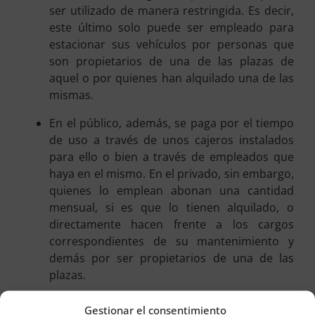
ser utilizado de manera restringida. Es decir,
este último solo puede ser empleado para
estacionar sus vehículos por personas que
son propietarios de una de las plazas de
aquel o por quienes han alquilado una de las
mismas.
En el público, además, se paga por el tiempo
de uso a través de unos cajeros instalados
para ello o bien a través de empleados que
haya en el mismo. En el privado, sin embargo,
quienes lo emplean abonan una cantidad
mensual, si es que lo tienen alquilado, o
directamente hacen frente a los cargos
correspondientes de su mantenimiento y
demás por ser propietarios de una de las
plazas.
De igual manera, hay que subrayar que en un
Gestionar el consentimiento