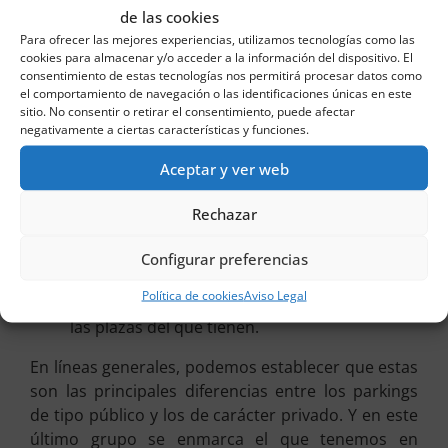
parking público se realizan estancias cortas o
de las cookies
medias. En el privado, sin embargo, lo
Para ofrecer las mejores experiencias, utilizamos tecnologías como las
habitual es que las estancias sean medias o
cookies para almacenar y/o acceder a la información del dispositivo. El
consentimiento de estas tecnologías nos permitirá procesar datos como
largas.
el comportamiento de navegación o las identificaciones únicas en este
sitio. No consentir o retirar el consentimiento, puede afectar
En los parkings de tipo público se considera
negativamente a ciertas características y funciones.
que suele haber menos seguridad que en los
privados. El motivo es que en los primeros no
Aceptar y ver web
hay acceso restringido y en los segundos sí.
Rechazar
Dentro de los parkings privados hay
variedades. Así, entre las mismas destacan,
Configurar preferencias
por ejemplo, los de comunidades de vecinos y
Política de cookies
Aviso Legal
los de empresas que directamente alquilan
las plazas del que tienen.
En líneas generales, podemos establecer que estas
son las principales diferencias entre los parkings
de tipo público y los de carácter privado. Y en este
último grupo se enmarca el que tenemos en