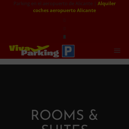
Parking en el aeropuerto de Alicante |
Alquiler
coches aeropuerto Alicante
Toggl
navig
ROOMS &