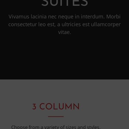
SUITES
Vivamus lacinia nec neque in interdum. Morbi
consectetur leo est, a ultricies est ullamcorper
vitae.
3 COLUMN
Choose from a variety of sizes and styles.