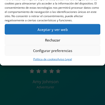
cookies para almacenar y/o acceder a la información del dispositivo. El
consentimiento de estas tecnologías nos permitirá procesar datos como
el comportamiento de navegación o las identificaciones únicas en este
sitio. No consentir o retirar el consentimiento, puede afectar
negativamente a ciertas características y funciones.
Aceptar y ver web
Our stay was amazing. Just
Rechazar
perfect. Already planning
Configurar preferencias
our next trip back!
Política de cookies
Aviso Legal
Amy Johnson
Adventurer