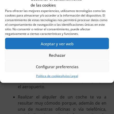
cualquier bolsillo. De ahí que puedas alquilar
de las cookies
un coche con nosotros sin temor a dejarte un
Para ofrecer las mejores experiencias, utilizamos tecnologías como las
dineral.
cookies para almacenar y/o acceder a la información del dispositivo. El
consentimiento de estas tecnologías nos permitirá procesar datos como
Te ofrecemos un seguro a todo riesgo sin
el comportamiento de navegación o las identificaciones únicas en este
sitio. No consentir o retirar el consentimiento, puede afectar
franquicia, Viva Relax, que te ofrece unas
negativamente a ciertas características y funciones.
condiciones estupendas y muy interesantes.
Aceptar y ver web
Te garantizamos, además, atención durante
las 24 horas del día.
Rechazar
Igualmente, te resultará interesante conocer
Configurar preferencias
que podemos hacerte entrega del automóvil
que reserves con nosotros en el lugar que
Política de cookies
Aviso Legal
mejor te venga como, puede ser, por ejemplo,
el aeropuerto.
Realizar el alquiler de un coche te va a
resultar muy cómodo porque, además de en
una de nuestras oficinas o vía telefónica,