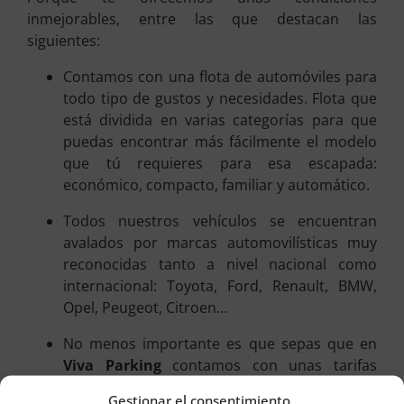
inmejorables, entre las que destacan las
siguientes:
Contamos con una flota de automóviles para
todo tipo de gustos y necesidades. Flota que
está dividida en varias categorías para que
puedas encontrar más fácilmente el modelo
que tú requieres para esa escapada:
económico, compacto, familiar y automático.
Todos nuestros vehículos se encuentran
avalados por marcas automovilísticas muy
reconocidas tanto a nivel nacional como
internacional: Toyota, Ford, Renault, BMW,
Opel, Peugeot, Citroen…
No menos importante es que sepas que en
Viva Parking
contamos con unas tarifas
realmente competitivas y asequibles a
Gestionar el consentimiento