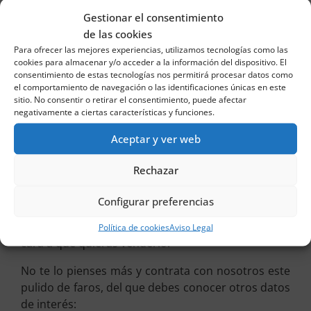
todo lo que sucede en la vía
.
Gestionar el consentimiento
Es más, te será
de gran ayuda a la hora de poder
de las cookies
advertir con antelación imprevistos en
Para ofrecer las mejores experiencias, utilizamos tecnologías como las
cookies para almacenar y/o acceder a la información del dispositivo. El
carretera
, especialmente cuando circules por la
consentimiento de estas tecnologías nos permitirá procesar datos como
noche o en condiciones meteorológicas adversas.
el comportamiento de navegación o las identificaciones únicas en este
Te ayudarán a reaccionar con tiempo y, por tanto,
sitio. No consentir o retirar el consentimiento, puede afectar
negativamente a ciertas características y funciones.
a evitar que sufras un accidente.
Aceptar y ver web
Eso sí, este servicio que te ofrecemos desde Viva
Parking también te ayudará a que tu automóvil
Rechazar
luzca más impecable, a que parezca como nuevo e
incluso a que mantenga su aspecto original, sin
Configurar preferencias
tener que recurrir a piezas de segunda mano. Y
esto se traducirá en que aquel se revalorizará de
Política de cookies
Aviso Legal
cara a que quieras venderlo.
No te lo pienses más y contrata con nosotros este
pulido de faros, del que debes conocer otros datos
de interés: