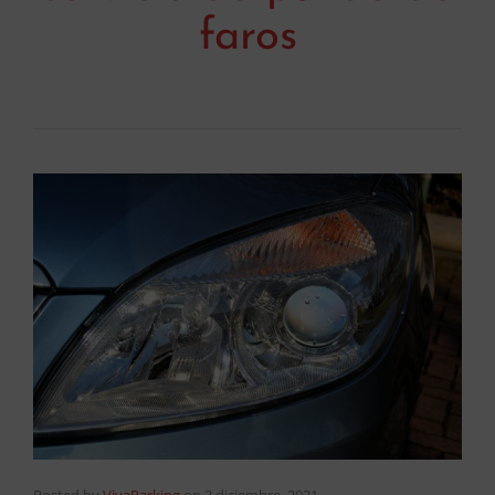
faros
Posted by
VivaParking
on
3 diciembre, 2021