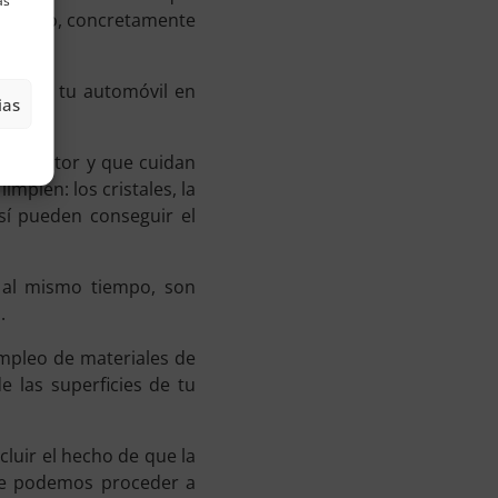
as
licantino, concretamente
e dejar tu automóvil en
ias
 el sector y que cuidan
mpien: los cristales, la
sí pueden conseguir el
, al mismo tiempo, son
.
mpleo de materiales de
 las superficies de tu
cluir el hecho de que la
ue podemos proceder a