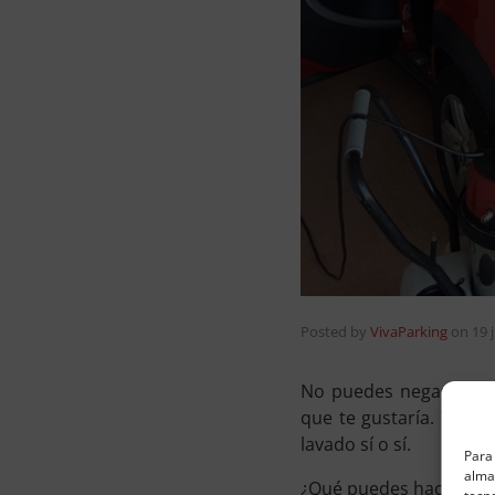
Posted by
VivaParking
on
19 
No puedes negarlo, cu
que te gustaría. Y ent
lavado sí o sí.
Para 
almac
¿Qué puedes hacer al r