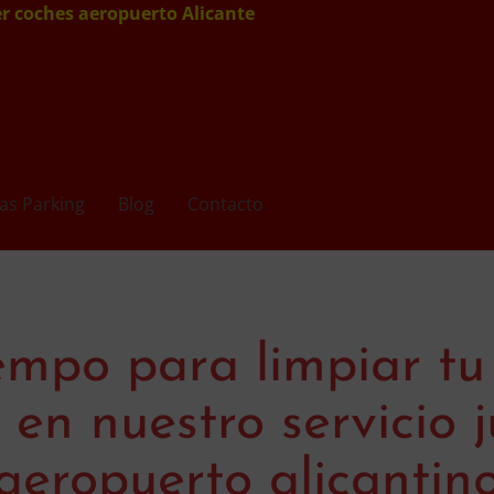
er coches aeropuerto Alicante
as Parking
Blog
Contacto
iempo para limpiar tu
 en nuestro servicio j
aeropuerto alicantin