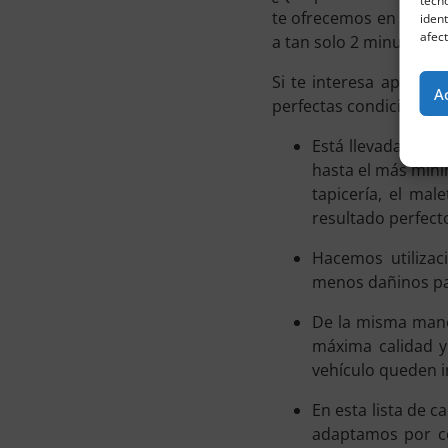
tecn
te ofrecemos en
Viva P
ident
afect
a tan solo 2 minutos de 
Si te interesa apostar
A
perfectas condiciones g
Está llevada a ca
hasta el más mínim
tapicería, el mal
resultado perfect
Hacemos utilizac
menos dañinos par
De la misma mane
máxima calidad y
vehículo queden 
En esta lista de 
adaptamos por c