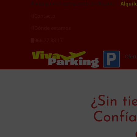
Parking en el aeropuerto de Alicante |
Alquil
Contacto
Dónde estamos
966 27 88 17
Ofert
¿Sin t
Confía