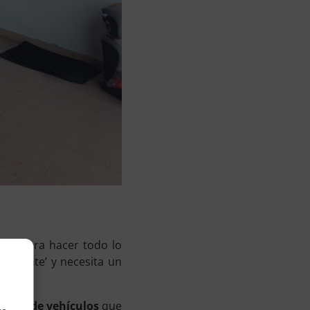
mpo para hacer todo lo
indecente’ y necesita un
mpieza de vehículos
que