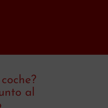
 coche?
unto al
o