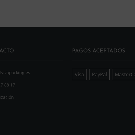
ACTO
PAGOS ACEPTADOS
@vivaparking.es
Visa
PayPal
MasterC
27 88 17
ización