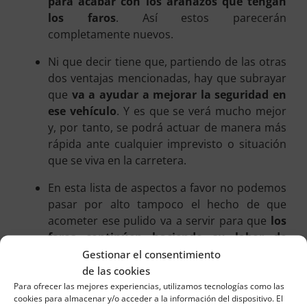
para acabar con los arañazos que tengan
los faros
. Así estos parecerán
completamente nuevos.
Ni que decir tiene que, partiendo de las otras
dos ventajas mencionadas, hay que subrayar
que
va a ayudar a mejorar la seguridad en
ese vehículo
. Y es que se verá mucho mejor
y, por tanto, se podrá actuar de manera más
rápida ante cualquier imprevisto o situación
que se viva en la carretera.
En esta lista de aspectos a favor no podemos
pasar por alto tampoco el hecho de que
acometer ese pulido va a servir para que
los
faros continúen haciendo su labor de
manera perfecta
. Es decir, para que su
Gestionar el consentimiento
rendimiento sea el más adecuado.
de las cookies
Para ofrecer las mejores experiencias, utilizamos tecnologías como las
Por supuesto, no hay que pasar por alto que
cookies para almacenar y/o acceder a la información del dispositivo. El