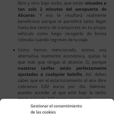
libre y otro bajo techo, que están
situados a
tan solo 2 minutos del aeropuerto de
Alicante
. Y eso te resultará realmente
beneficioso porque te permitirá tanto llegar
hasta ese centro de transportes en tu propio
vehículo como luego recogerlo de forma
cómoda cuando regreses de tu viaje.
Como hemos mencionado, somos una
alternativa realmente económica, quizás la
que más que tengas al alcance. Sí, porque
nuestras tarifas están perfectamente
ajustadas a cualquier bolsillo
. Así, debes
saber que en el estacionamiento al aire libre
cobramos 0,82 euros por día. Además,
puedes acceder al que está bajo la techo
desde tan solo 2,82 euros por jornada.
Gestionar el consentimiento
De la misma manera, debes ser consciente de
de las cookies