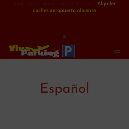
Parking en el aeropuerto de Alicante |
Alquiler
coches aeropuerto Alicante
Toggl
navig
Español