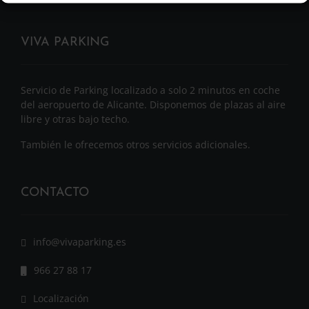
VIVA PARKING
Servicio de Parking localizado a solo 2 minutos en coche
del aeropuerto de Alicante. Disponemos de plazas al aire
libre y otras bajo techo.
También le ofrecemos otros servicios adicionales.
CONTACTO
info@vivaparking.es
966 27 88 17
Localización