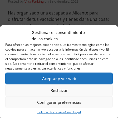
Posted by
Viva Parking
on
8 noviembre, 2022
Has organizado una escapada a Alicante para
disfrutar de tus vacaciones y tienes clara una cosa:
necesitas alquilar un vehículo. Lo quieres para
tener autonomía y no depender de los medios de
Gestionar el consentimiento
transporte público, para conocer a fondo la ciudad
de las cookies
…
Read More
Para ofrecer las mejores experiencias, utilizamos tecnologías como las
cookies para almacenar y/o acceder a la información del dispositivo. El
consentimiento de estas tecnologías nos permitirá procesar datos como
Tags:
alquilar un coche con Viva Parking
,
servicios de Viva Parking
el comportamiento de navegación o las identificaciones únicas en este
sitio. No consentir o retirar el consentimiento, puede afectar
negativamente a ciertas características y funciones.
Aceptar y ver web
Rechazar
Configurar preferencias
Política de cookies
Aviso Legal